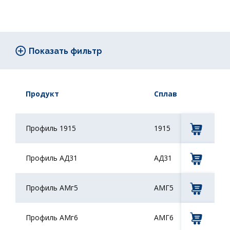
Сплав
Сос
Все
Продукт
Сплав
пос
Состояние поставки
Профиль 1915
1915
Все
Профиль АД31
АД31
Стандарт
Все
Профиль АМг5
АМГ5
Длина, мм
Профиль АМг6
АМГ6
Все